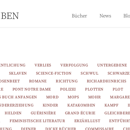
Bücher
News
Bl
ENTLICHUNG
VERLIES
VERFOLGUNG
UNTERGEBENE
SKLAVEN
SCIENCE-FICTION
SCHWUL
SCHWARZ
OSENBEET
ROMANE
RICHTUNG
RICHARDHINRICHS
RE
PONT NOTRE DAME
POLIZEI
PLOTTEN
PLOT
S BUCH ANFANGEN
MORD
MOPS
MOHR
MARGARE
NDERERZIEHUNG
KINDER
KATAKOMBEN
KAMPF
HELDEN
GUÉRINIÈRE
GRAND ÉCURIE
GLEICHBER
R
FEMINISTISCHE LITERATUR
ERZÄHLLUST
ENTFÜHR
EHUNG
DIENER
DICKE BÜCHER
COMMISSAIRE
CH