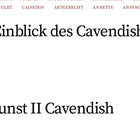
OULET
CALVADOS
ARTGERECHT
ANNETTE
ANFÄN
 Einblick des Cavend
kunst II Cavendish