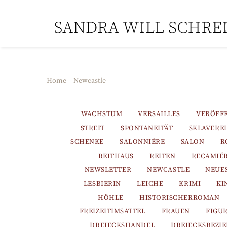
Skip
to
content
Home
Newcastle
WACHSTUM
VERSAILLES
VERÖFF
STREIT
SPONTANEITÄT
SKLAVEREI
SCHENKE
SALONNIÉRE
SALON
R
REITHAUS
REITEN
RECAMIÉ
NEWSLETTER
NEWCASTLE
NEUE
LESBIERIN
LEICHE
KRIMI
KI
HÖHLE
HISTORISCHERROMAN
FREIZEITIMSATTEL
FRAUEN
FIGU
DREIECKSHANDEL
DREIECKSBEZI