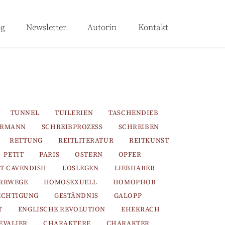
og
Newsletter
Autorin
Kontakt
TUNNEL
TUILERIEN
TASCHENDIEB
ERMANN
SCHREIBPROZESS
SCHREIBEN
RETTUNG
REITLITERATUR
REITKUNST
PETIT
PARIS
OSTERN
OPFER
T CAVENDISH
LOSLEGEN
LIEBHABER
IRRWEGE
HOMOSEXUELL
HOMOPHOB
ECHTIGUNG
GESTÄNDNIS
GALOPP
T
ENGLISCHE REVOLUTION
EHEKRACH
EVALIER
CHARAKTERE
CHARAKTER