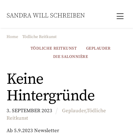
Skip
to
Men
content
Home
Tödliche Reitkunst
TÖDLICHE REITKUNST
GEPLAUDER
DIE SALONNIÈRE
Keine
Hintergründe
3
.
SEPTEMBER
2023
Geplauder
,
Tödliche
Reitkunst
Ab 5.9.2023 Newsletter