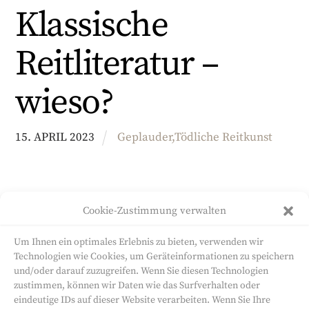
Klassische
Reitliteratur –
wieso?
15
.
APRIL
2023
Geplauder
,
Tödliche Reitkunst
Cookie-Zustimmung verwalten
1
2
Um Ihnen ein optimales Erlebnis zu bieten, verwenden wir
Technologien wie Cookies, um Geräteinformationen zu speichern
und/oder darauf zuzugreifen. Wenn Sie diesen Technologien
zustimmen, können wir Daten wie das Surfverhalten oder
eindeutige IDs auf dieser Website verarbeiten. Wenn Sie Ihre