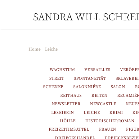
Skip
to
content
Home
Leiche
WACHSTUM
VERSAILLES
VERÖFF
STREIT
SPONTANEITÄT
SKLAVEREI
SCHENKE
SALONNIÉRE
SALON
R
REITHAUS
REITEN
RECAMIÉ
NEWSLETTER
NEWCASTLE
NEUE
LESBIERIN
LEICHE
KRIMI
KI
HÖHLE
HISTORISCHERROMAN
FREIZEITIMSATTEL
FRAUEN
FIGU
DREIECKSHANDEL
DREIECKSBEZI