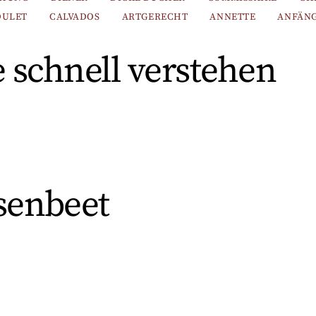
OULET
CALVADOS
ARTGERECHT
ANNETTE
ANFÄN
 schnell verstehen
senbeet