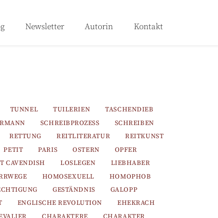
og
Newsletter
Autorin
Kontakt
TUNNEL
TUILERIEN
TASCHENDIEB
ERMANN
SCHREIBPROZESS
SCHREIBEN
RETTUNG
REITLITERATUR
REITKUNST
PETIT
PARIS
OSTERN
OPFER
T CAVENDISH
LOSLEGEN
LIEBHABER
IRRWEGE
HOMOSEXUELL
HOMOPHOB
ECHTIGUNG
GESTÄNDNIS
GALOPP
T
ENGLISCHE REVOLUTION
EHEKRACH
EVALIER
CHARAKTERE
CHARAKTER