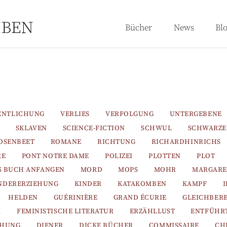
Bücher
News
Bl
ENTLICHUNG
VERLIES
VERFOLGUNG
UNTERGEBENE
SKLAVEN
SCIENCE-FICTION
SCHWUL
SCHWARZ
OSENBEET
ROMANE
RICHTUNG
RICHARDHINRICHS
RE
PONT NOTRE DAME
POLIZEI
PLOTTEN
PLOT
S BUCH ANFANGEN
MORD
MOPS
MOHR
MARGARE
NDERERZIEHUNG
KINDER
KATAKOMBEN
KAMPF
HELDEN
GUÉRINIÈRE
GRAND ÉCURIE
GLEICHBER
R
FEMINISTISCHE LITERATUR
ERZÄHLLUST
ENTFÜHR
EHUNG
DIENER
DICKE BÜCHER
COMMISSAIRE
CH