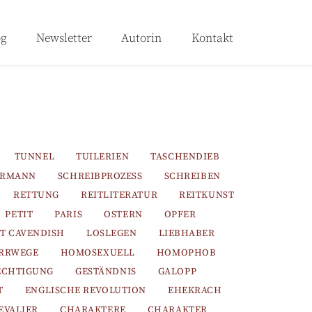
og
Newsletter
Autorin
Kontakt
TUNNEL
TUILERIEN
TASCHENDIEB
ERMANN
SCHREIBPROZESS
SCHREIBEN
RETTUNG
REITLITERATUR
REITKUNST
PETIT
PARIS
OSTERN
OPFER
T CAVENDISH
LOSLEGEN
LIEBHABER
IRRWEGE
HOMOSEXUELL
HOMOPHOB
ECHTIGUNG
GESTÄNDNIS
GALOPP
T
ENGLISCHE REVOLUTION
EHEKRACH
EVALIER
CHARAKTERE
CHARAKTER