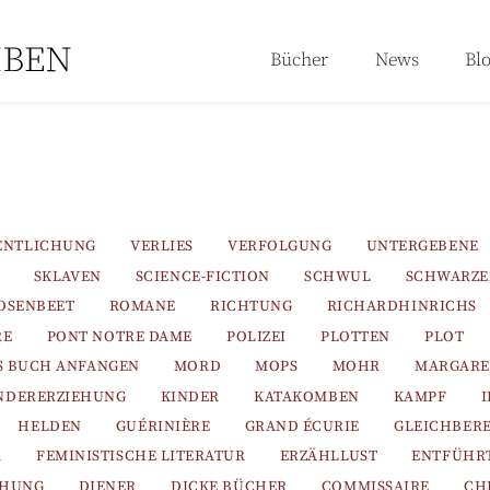
Bücher
News
Bl
ENTLICHUNG
VERLIES
VERFOLGUNG
UNTERGEBENE
SKLAVEN
SCIENCE-FICTION
SCHWUL
SCHWARZ
OSENBEET
ROMANE
RICHTUNG
RICHARDHINRICHS
RE
PONT NOTRE DAME
POLIZEI
PLOTTEN
PLOT
S BUCH ANFANGEN
MORD
MOPS
MOHR
MARGARE
NDERERZIEHUNG
KINDER
KATAKOMBEN
KAMPF
HELDEN
GUÉRINIÈRE
GRAND ÉCURIE
GLEICHBER
R
FEMINISTISCHE LITERATUR
ERZÄHLLUST
ENTFÜHR
EHUNG
DIENER
DICKE BÜCHER
COMMISSAIRE
CH