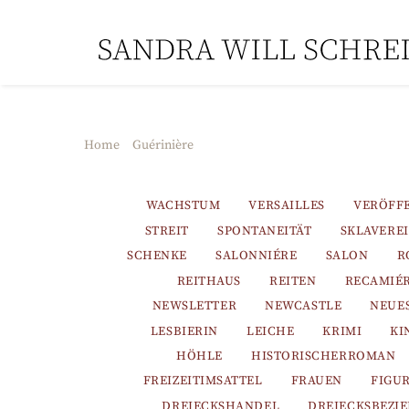
Skip
to
content
Home
Guérinière
WACHSTUM
VERSAILLES
VERÖFF
STREIT
SPONTANEITÄT
SKLAVEREI
SCHENKE
SALONNIÉRE
SALON
R
REITHAUS
REITEN
RECAMIÉ
NEWSLETTER
NEWCASTLE
NEUE
LESBIERIN
LEICHE
KRIMI
KI
HÖHLE
HISTORISCHERROMAN
FREIZEITIMSATTEL
FRAUEN
FIGU
DREIECKSHANDEL
DREIECKSBEZI