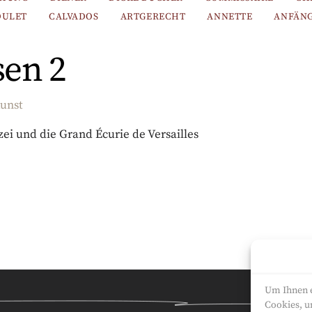
OULET
CALVADOS
ARTGERECHT
ANNETTE
ANFÄN
sen 2
kunst
zei und die Grand Écurie de Versailles
Um Ihnen e
Cookies, u