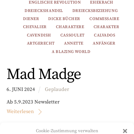
ENGLISCHE REVOLUTION
EHEKRACH
DREIECKSHANDEL
DREIECKSBEZIEHUNG
DIENER
DICKE BÜCHER
COMMISSAIRE
CHEVALIER
CHARAKTERE
CHARAKTER
CAVENDISH
CASSOULET
CALVADOS
ARTGERECHT
ANNETTE
ANFÄNGER
A BLAZING WORLD
Mad Madge
6
.
JUNI
2024
Geplauder
Ab 5.9.2023 Newsletter
Weiterlesen
Cookie-Zustimmung verwalten