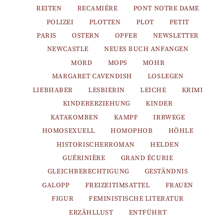
REITEN
RECAMIÉRE
PONT NOTRE DAME
POLIZEI
PLOTTEN
PLOT
PETIT
PARIS
OSTERN
OPFER
NEWSLETTER
NEWCASTLE
NEUES BUCH ANFANGEN
MORD
MOPS
MOHR
MARGARET CAVENDISH
LOSLEGEN
LIEBHABER
LESBIERIN
LEICHE
KRIMI
KINDERERZIEHUNG
KINDER
KATAKOMBEN
KAMPF
IRRWEGE
HOMOSEXUELL
HOMOPHOB
HÖHLE
HISTORISCHERROMAN
HELDEN
GUÉRINIÈRE
GRAND ÉCURIE
GLEICHBERECHTIGUNG
GESTÄNDNIS
GALOPP
FREIZEITIMSATTEL
FRAUEN
FIGUR
FEMINISTISCHE LITERATUR
ERZÄHLLUST
ENTFÜHRT