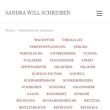
Skip
to
Men
content
Home
feministische Literatur
WACHSTUM
VERSAILLES
VERÖFFENTLICHUNG
VERLIES
VERFOLGUNG
UNTERGEBENE
TUNNEL
TUILERIEN
TASCHENDIEB
STREIT
SPONTANEITÄT
SKLAVEREI
SKLAVEN
SCIENCE-FICTION
SCHWUL
SCHWARZERMANN
SCHREIBPROZESS
SCHREIBEN
SCHENKE
SALONNIÉRE
SALON
ROSENBEET
ROMANE
RICHTUNG
RICHARDHINRICHS
RETTUNG
REITLITERATUR
REITKUNST
REITHAUS