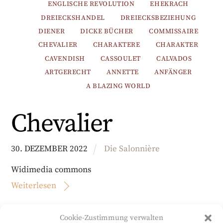
ENGLISCHE REVOLUTION
EHEKRACH
DREIECKSHANDEL
DREIECKSBEZIEHUNG
DIENER
DICKE BÜCHER
COMMISSAIRE
CHEVALIER
CHARAKTERE
CHARAKTER
CAVENDISH
CASSOULET
CALVADOS
ARTGERECHT
ANNETTE
ANFÄNGER
A BLAZING WORLD
Chevalier
30
.
DEZEMBER
2022
Die Salonnière
Widimedia commons
Weiterlesen
Cookie-Zustimmung verwalten