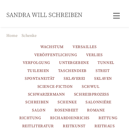
Skip
to
Men
content
Home
Schenke
WACHSTUM
VERSAILLES
VERÖFFENTLICHUNG
VERLIES
VERFOLGUNG
UNTERGEBENE
TUNNEL
TUILERIEN
TASCHENDIEB
STREIT
SPONTANEITÄT
SKLAVEREI
SKLAVEN
SCIENCE-FICTION
SCHWUL
SCHWARZERMANN
SCHREIBPROZESS
SCHREIBEN
SCHENKE
SALONNIÉRE
SALON
ROSENBEET
ROMANE
RICHTUNG
RICHARDHINRICHS
RETTUNG
REITLITERATUR
REITKUNST
REITHAUS