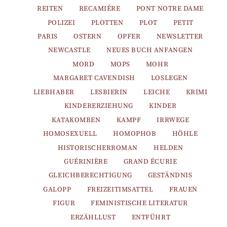
REITEN
RECAMIÉRE
PONT NOTRE DAME
POLIZEI
PLOTTEN
PLOT
PETIT
PARIS
OSTERN
OPFER
NEWSLETTER
NEWCASTLE
NEUES BUCH ANFANGEN
MORD
MOPS
MOHR
MARGARET CAVENDISH
LOSLEGEN
LIEBHABER
LESBIERIN
LEICHE
KRIMI
KINDERERZIEHUNG
KINDER
KATAKOMBEN
KAMPF
IRRWEGE
HOMOSEXUELL
HOMOPHOB
HÖHLE
HISTORISCHERROMAN
HELDEN
GUÉRINIÈRE
GRAND ÉCURIE
GLEICHBERECHTIGUNG
GESTÄNDNIS
GALOPP
FREIZEITIMSATTEL
FRAUEN
FIGUR
FEMINISTISCHE LITERATUR
ERZÄHLLUST
ENTFÜHRT