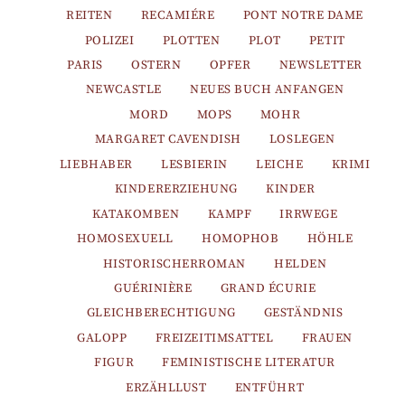
REITEN
RECAMIÉRE
PONT NOTRE DAME
POLIZEI
PLOTTEN
PLOT
PETIT
PARIS
OSTERN
OPFER
NEWSLETTER
NEWCASTLE
NEUES BUCH ANFANGEN
MORD
MOPS
MOHR
MARGARET CAVENDISH
LOSLEGEN
LIEBHABER
LESBIERIN
LEICHE
KRIMI
KINDERERZIEHUNG
KINDER
KATAKOMBEN
KAMPF
IRRWEGE
HOMOSEXUELL
HOMOPHOB
HÖHLE
HISTORISCHERROMAN
HELDEN
GUÉRINIÈRE
GRAND ÉCURIE
GLEICHBERECHTIGUNG
GESTÄNDNIS
GALOPP
FREIZEITIMSATTEL
FRAUEN
FIGUR
FEMINISTISCHE LITERATUR
ERZÄHLLUST
ENTFÜHRT