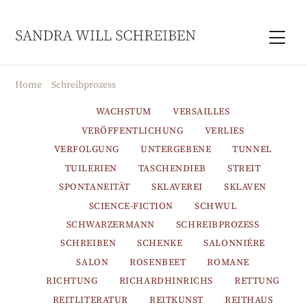
Skip
to
Men
content
Home
Schreibprozess
WACHSTUM
VERSAILLES
VERÖFFENTLICHUNG
VERLIES
VERFOLGUNG
UNTERGEBENE
TUNNEL
TUILERIEN
TASCHENDIEB
STREIT
SPONTANEITÄT
SKLAVEREI
SKLAVEN
SCIENCE-FICTION
SCHWUL
SCHWARZERMANN
SCHREIBPROZESS
SCHREIBEN
SCHENKE
SALONNIÉRE
SALON
ROSENBEET
ROMANE
RICHTUNG
RICHARDHINRICHS
RETTUNG
REITLITERATUR
REITKUNST
REITHAUS