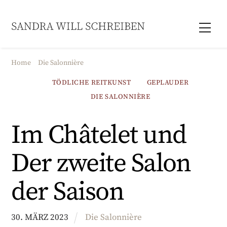
Skip
to
Men
content
Home
Die Salonnière
TÖDLICHE REITKUNST
GEPLAUDER
DIE SALONNIÈRE
Im Châtelet und
Der zweite Salon
der Saison
30
.
MÄRZ
2023
Die Salonnière