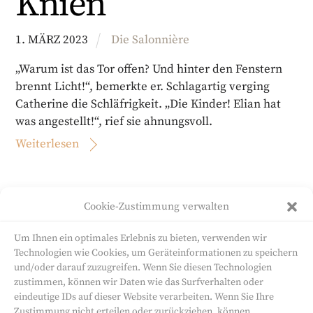
Knien
1
.
MÄRZ
2023
Die Salonnière
„Warum ist das Tor offen? Und hinter den Fenstern
brennt Licht!“, bemerkte er. Schlagartig verging
Catherine die Schläfrigkeit. „Die Kinder! Elian hat
was angestellt!“, rief sie ahnungsvoll.
Weiterlesen
Cookie-Zustimmung verwalten
1
2
3
4
›
»
Um Ihnen ein optimales Erlebnis zu bieten, verwenden wir
Technologien wie Cookies, um Geräteinformationen zu speichern
und/oder darauf zuzugreifen. Wenn Sie diesen Technologien
zustimmen, können wir Daten wie das Surfverhalten oder
eindeutige IDs auf dieser Website verarbeiten. Wenn Sie Ihre
Sandra Will
Zustimmung nicht erteilen oder zurückziehen, können