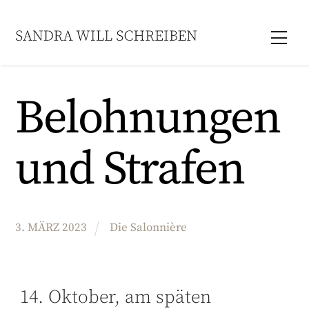
Skip
to
Men
content
Belohnungen
und Strafen
3
.
MÄRZ
2023
Die Salonnière
14. Oktober, am späten