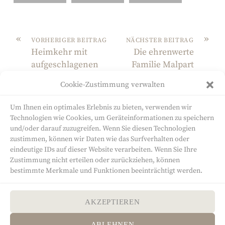
«
»
VORHERIGER BEITRAG
NÄCHSTER BEITRAG
Heimkehr mit
Die ehrenwerte
aufgeschlagenen
Familie Malpart
Knien
Cookie-Zustimmung verwalten
Um Ihnen ein optimales Erlebnis zu bieten, verwenden wir
Technologien wie Cookies, um Geräteinformationen zu speichern
und/oder darauf zuzugreifen. Wenn Sie diesen Technologien
zustimmen, können wir Daten wie das Surfverhalten oder
eindeutige IDs auf dieser Website verarbeiten. Wenn Sie Ihre
Sandra Will
Zustimmung nicht erteilen oder zurückziehen, können
bestimmte Merkmale und Funktionen beeinträchtigt werden.
Autorin
Altenburger Straße 6
65527 Niedernhausen
AKZEPTIEREN
Telefon: 0171 8026567
ABLEHNEN