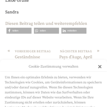
Liebe Grüße
Sandra
Diesen Beitrag teilen und weiterempfehlen
teilen
teilen
mitteilen
«
»
VORHERIGER BEITRAG
NÄCHSTER BEITRAG
Geständnisse
Pays d’Auge, April
zweiter Teil
1729
Cookie-Zustimmung verwalten
Um Ihnen ein optimales Erlebnis zu bieten, verwenden wir
Technologien wie Cookies, um Geräteinformationen zu speichern
und/oder darauf zuzugreifen. Wenn Sie diesen Technologien
zustimmen, können wir Daten wie das Surfverhalten oder
eindeutige IDs auf dieser Website verarbeiten. Wenn Sie Ihre
Sandra Will
Zustimmung nicht erteilen oder zurückziehen, können