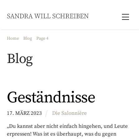
Skip
to
Men
content
Home
Blog
Page 4
Blog
Geständnisse
17
.
MÄRZ
2023
Die Salonnière
„Du kannst aber nicht einfach hingehen, und Leute
erpressen! Was ist es überhaupt, was du gegen