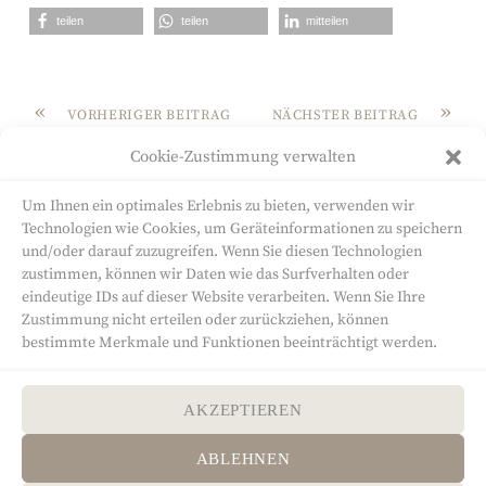
teilen
teilen
mitteilen
«
»
VORHERIGER BEITRAG
NÄCHSTER BEITRAG
Annette 3
Taschendieb
Cookie-Zustimmung verwalten
Um Ihnen ein optimales Erlebnis zu bieten, verwenden wir
Technologien wie Cookies, um Geräteinformationen zu speichern
und/oder darauf zuzugreifen. Wenn Sie diesen Technologien
zustimmen, können wir Daten wie das Surfverhalten oder
eindeutige IDs auf dieser Website verarbeiten. Wenn Sie Ihre
Sandra Will
Zustimmung nicht erteilen oder zurückziehen, können
bestimmte Merkmale und Funktionen beeinträchtigt werden.
Autorin
Altenburger Straße 6
65527 Niedernhausen
AKZEPTIEREN
Telefon: 0171 8026567
ABLEHNEN
E-Mail:
info@sandra-will-schreiben.de